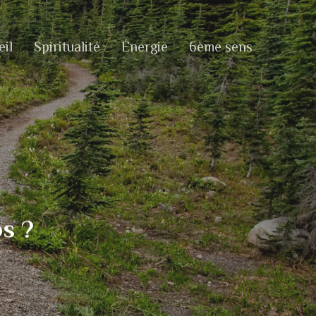
il
Spiritualité
Énergie
6ème sens
s ?