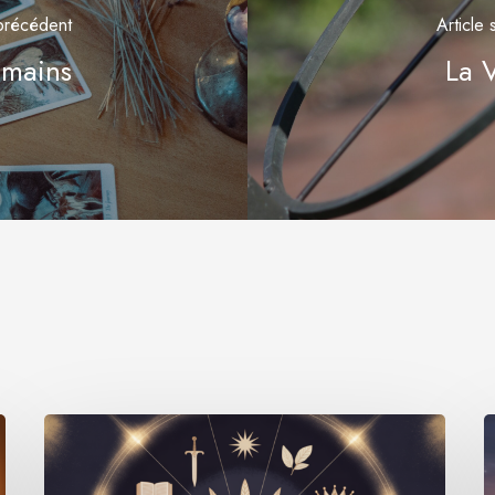
 précédent
Article 
 mains
La V