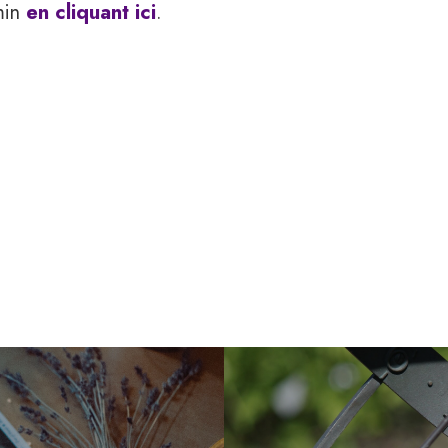
min
en cliquant ici
.