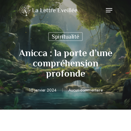
Skip
Menu
to
Close
main
Menu
content
Spiritualité
Anicca : la porte d’une
compréhension
profonde
10 janvier 2024
Aucun commentaire